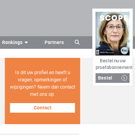
Rankings
Partners
Bestel nu uw
proefabonnement
Is dit uw profiel en heeft u
Bestel
vragen, opmerkingen of
wijzigingen? Neem dan contact
met ons op.
Contact