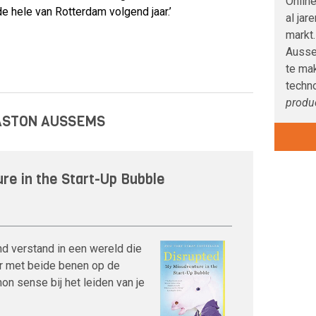
Online
e hele van Rotterdam volgend jaar.’
al jar
markt
Ausse
te ma
techno
produc
GASTON AUSSEMS
re in the Start-Up Bubble
nd verstand in een wereld die
er met beide benen op de
n sense bij het leiden van je