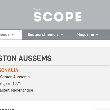
abase
Bestuursthema's
Magazine
STON AUSSEMS
SONALIA
Gaston Aussems
tejaar:
1971
liteit:
Nederlandse