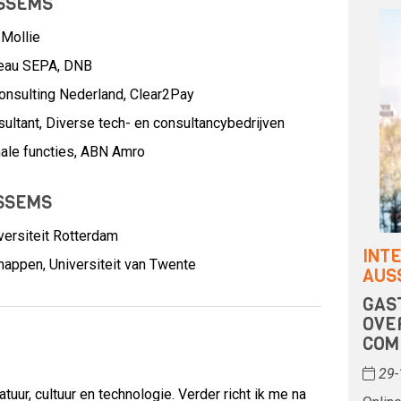
SSEMS
,
Mollie
eau SEPA,
DNB
onsulting Nederland,
Clear2Pay
ultant,
Diverse tech- en consultancybedrijven
ale functies,
ABN Amro
SSEMS
ersiteit Rotterdam
INT
ppen, Universiteit van Twente
AUS
GAS
OVE
COM
29-
uur, cultuur en technologie. Verder richt ik me na