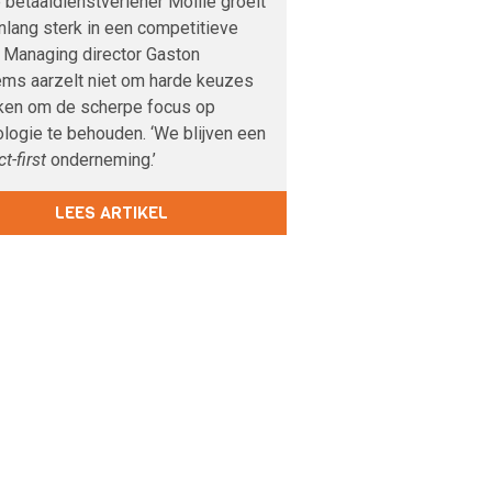
 betaaldienstverlener Mollie groeit
enlang sterk in een competitieve
. Managing director Gaston
ms aarzelt niet om harde keuzes
ken om de scherpe focus op
logie te behouden. ‘We blijven een
t-first
onderneming.’
LEES ARTIKEL