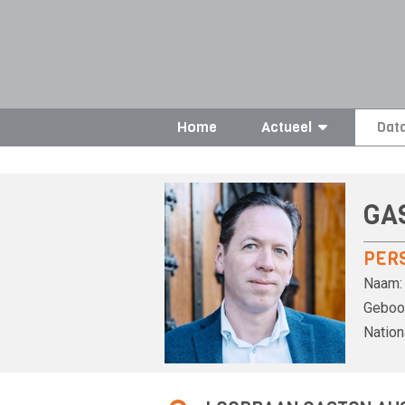
Home
Actueel
Dat
GA
PER
Naam:
Geboor
Nationa