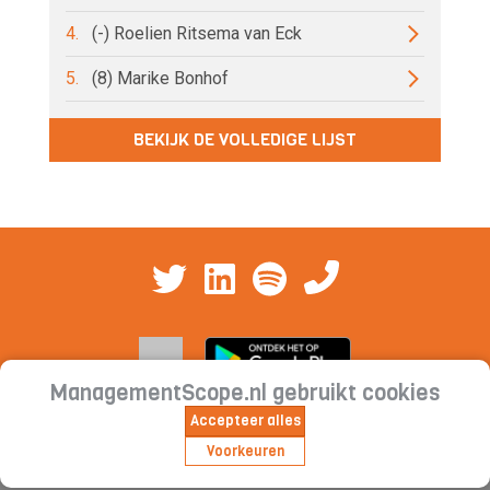
4.
(-) Roelien Ritsema van Eck
5.
(8) Marike Bonhof
BEKIJK DE VOLLEDIGE LIJST
ManagementScope.nl gebruikt cookies
Accepteer alles
Contact
|
Cookieverklaring | Privacyverklaring |
Voorkeuren
Abonnementsvoorwaarden