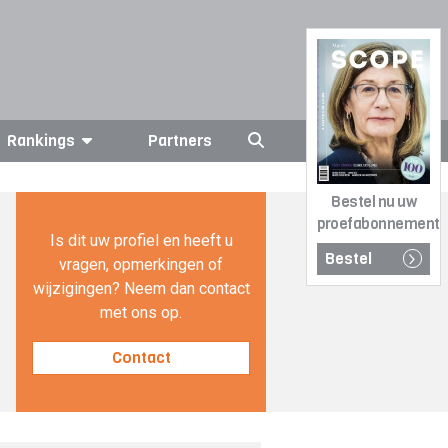
Rankings
Partners
Bestel nu uw
proefabonnement
Is dit uw profiel en heeft u
Bestel
vragen, opmerkingen of
wijzigingen? Neem dan contact
met ons op.
Contact