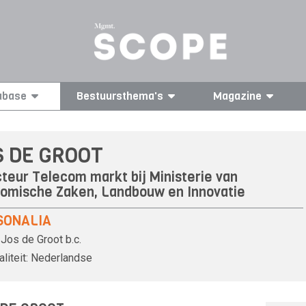
abase
Bestuursthema's
Magazine
S DE GROOT
cteur Telecom markt bij Ministerie van
omische Zaken, Landbouw en Innovatie
SONALIA
Jos de Groot
b.c.
liteit:
Nederlandse