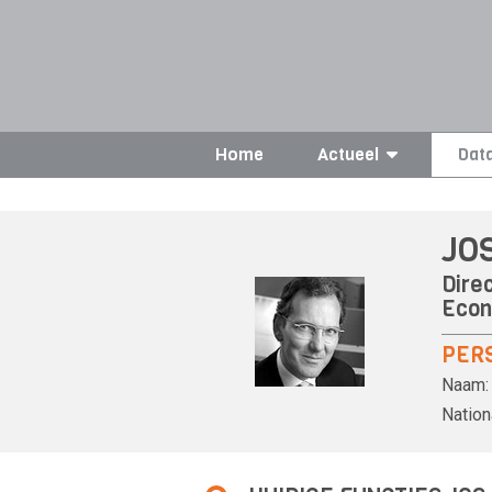
Home
Actueel
Dat
JO
Dire
Econ
PER
Naam:
Nationa