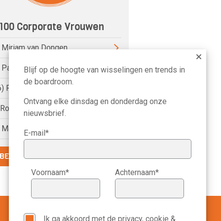
100 Corporate Vrouwen
) Miriam van Dongen
) Pauline van der Meer Mohr
Blijf op de hoogte van wisselingen en trends in
de boardroom.
6) Petri Hofsté
Ontvang elke dinsdag en donderdag onze
) Roelien Ritsema van Eck
nieuwsbrief.
) Marike Bonhof
E-mail*
BEKIJK DE VOLLEDIGE LIJST
Voornaam*
Achternaam*
Ik ga akkoord met de
privacy, cookie &