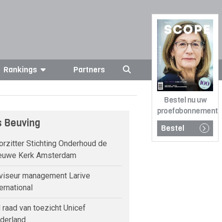
Rankings
Partners
Bestel nu uw
proefabonnement
 Beuving
Bestel
rzitter Stichting Onderhoud de
euwe Kerk Amsterdam
iseur management Larive
ernational
 raad van toezicht Unicef
derland