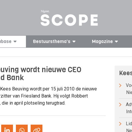
abase
Bestuursthema's
Magazine
uving wordt nieuwe CEO
Kees
nd Bank
Voo
Kees Beuving wordt per 15 juli 2010 de nieuwe
Ni
itter van Friesland Bank. Hij volgt Robbert
die in april plotseling terugtrad.
Adv
Int
Lid
Ne