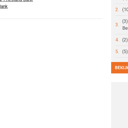
Bank
2.
(1
(3
3.
Be
4.
(2
5.
(5
BEKIJ