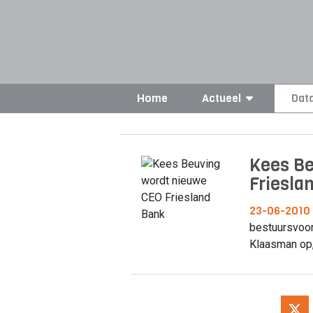
Home
Actueel
Dat
Kees Be
Friesla
23-06-2010
bestuursvoorz
Klaasman op, 