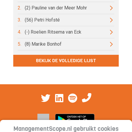
2.
(2) Pauline van der Meer Mohr
3.
(56) Petri Hofsté
4.
(-) Roelien Ritsema van Eck
5.
(8) Marike Bonhof
BEKIJK DE VOLLEDIGE LIJST
ManagementScope.nl gebruikt cookies