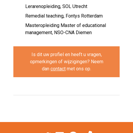
Lerarenopleiding, SOL Utrecht
Remedial teaching, Fontys Rotterdam
Masteropleiding Master of educational
management, NSO-CNA Diemen
Is dit uw profiel en heeft u vragen,
opmerkingen of wijzigingen? Neem
dan
contact
met ons op.