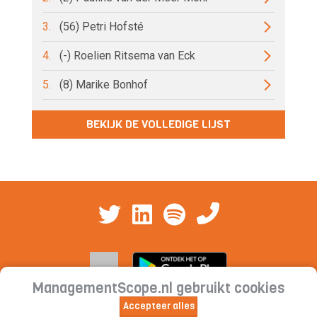
3.
(56) Petri Hofsté
4.
(-) Roelien Ritsema van Eck
5.
(8) Marike Bonhof
BEKIJK DE VOLLEDIGE LIJST
ManagementScope.nl gebruikt cookies
Accepteer alles