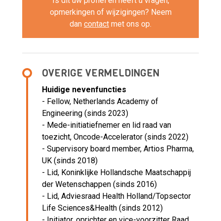
Is dit uw profiel en heeft u vragen,
opmerkingen of wijzigingen? Neem
dan
contact
met ons op.
OVERIGE VERMELDINGEN
Huidige nevenfuncties
- Fellow, Netherlands Academy of
Engineering (sinds 2023)
- Mede-initiatiefnemer en lid raad van
toezicht, Oncode-Accelerator (sinds 2022)
- Supervisory board member, Artios Pharma,
UK (sinds 2018)
- Lid, Koninklijke Hollandsche Maatschappij
der Wetenschappen (sinds 2016)
- Lid, Adviesraad Health Holland/Topsector
Life Sciences&Health (sinds 2012)
- Initiator, oprichter en vice-voorzitter Raad