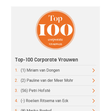
Top-100 Corporate Vrouwen
1.
(1) Miriam van Dongen
2.
(2) Pauline van der Meer Mohr
3.
(56) Petri Hofsté
4.
(-) Roelien Ritsema van Eck
5.
(8) Marike Bonhof