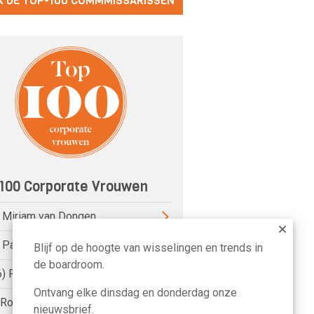
K DE TOP-100 COMMMISSARISSEN
100 Corporate Vrouwen
) Miriam van Dongen
) Pauline van der Meer Mohr
Blijf op de hoogte van wisselingen en trends in
de boardroom.
6) Petri Hofsté
Ontvang elke dinsdag en donderdag onze
) Roelien Ritsema van Eck
nieuwsbrief.