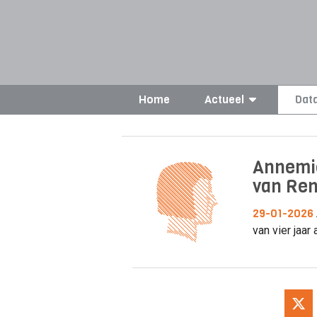
Home
Actueel
Dat
Annemie
van Re
29-01-2026
van vier jaar 