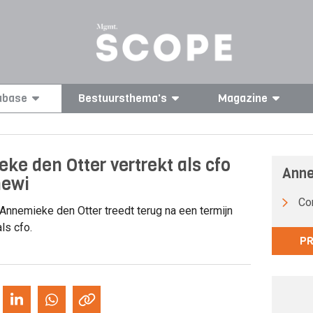
abase
Bestuursthema's
Magazine
ke den Otter vertrekt als cfo
Anne
newi
Co
Annemieke den Otter treedt terug na een termijn
als cfo.
PR