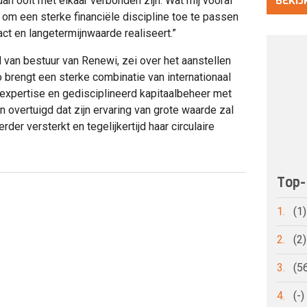
BEKIJ
n ooit met elkaar verbonden zijn. Wat mij vooral
 om een sterke financiële discipline toe te passen
act en langetermijnwaarde realiseert.”
d van bestuur van Renewi, zei over het aanstellen
 brengt een sterke combinatie van internationaal
-expertise en gedisciplineerd kapitaalbeheer met
n overtuigd dat zijn ervaring van grote waarde zal
rder versterkt en tegelijkertijd haar circulaire
Top-
1.
(1
2.
(2
3.
(5
4.
(-