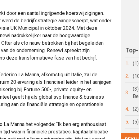
t door een aantal ingrijpende koerswijzigingen.
r werd de bedrijfsstrategie aangescherpt, wat onder
visie UK Municipal in oktober 2024. Met deze
enewi nadrukkelijker naar de hoogwaardige
Otter als cfo nauw betrokken bij het begeleiden
Top-
van de onderneming. Renewi spreekt zijn
ens deze transformatieve fase van het bedrijf.
1.
(1
derico La Manna, afkomstig uit Italië, zal de
2.
(1
uim 20 ervaring als financieel leider in het aanjagen
(3
sering bij Fortune 500-, private equity- en
3.
Be
eel geeft hij als global svp finance & business
ring aan de financiële strategie en operationele
4.
(2
5.
(5
co La Manna het volgende: “Ik ben erg enthousiast
ijd waarin financiële prestaties, kapitaalallocatie