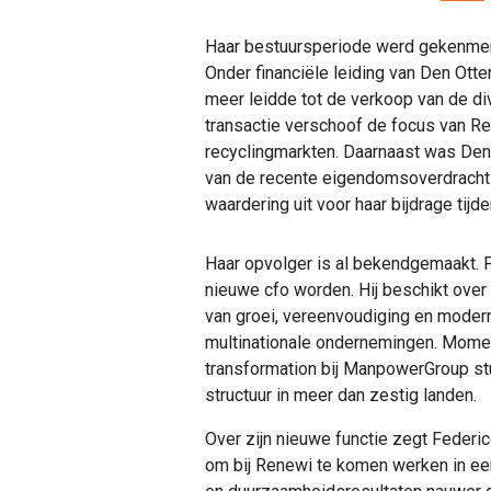
Haar bestuursperiode werd gekenmerk
Onder financiële leiding van Den Otte
meer leidde tot de verkoop van de di
transactie verschoof de focus van R
recyclingmarkten. Daarnaast was Den 
van de recente eigendomsoverdracht 
waardering uit voor haar bijdrage tijd
Haar opvolger is al bekendgemaakt. Fe
nieuwe cfo worden. Hij beschikt over r
van groei, vereenvoudiging en moderni
multinationale ondernemingen. Moment
transformation bij ManpowerGroup stu
structuur in meer dan zestig landen.
Over zijn nieuwe functie zegt Federi
om bij Renewi te komen werken in een t