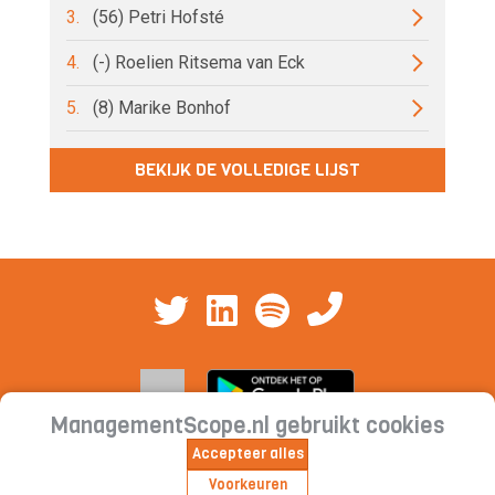
3.
(56) Petri Hofsté
4.
(-) Roelien Ritsema van Eck
5.
(8) Marike Bonhof
BEKIJK DE VOLLEDIGE LIJST
ManagementScope.nl gebruikt cookies
Accepteer alles
Contact
|
Cookieverklaring | Privacyverklaring |
Voorkeuren