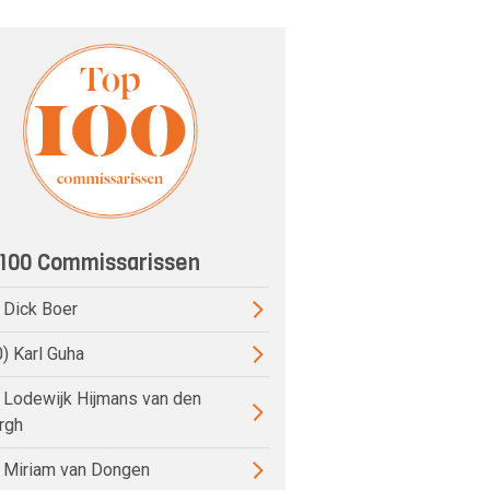
100 Commissarissen
) Dick Boer
0) Karl Guha
) Lodewijk Hijmans van den
rgh
) Miriam van Dongen