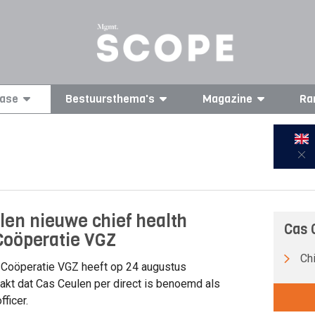
ase
Bestuursthema's
Magazine
Ra
len nieuwe chief health
Cas 
 Coöperatie VGZ
Chi
Coöperatie VGZ heeft op 24 augustus
t dat Cas Ceulen per direct is benoemd als
fficer.