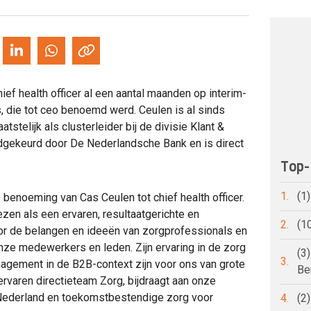
ief health officer al een aantal maanden op interim-
, die tot ceo benoemd werd. Ceulen is al sinds
stelijk als clusterleider bij de divisie Klant &
dgekeurd door De Nederlandsche Bank en is direct
Top-
1.
(1
e benoeming van Cas Ceulen tot chief health officer.
ezen als een ervaren, resultaatgerichte en
2.
(1
oor de belangen en ideeën van zorgprofessionals en
nze medewerkers en leden. Zijn ervaring in de zorg
(3
3.
agement in de B2B-context zijn voor ons van grote
Be
 ervaren directieteam Zorg, bijdraagt aan onze
Nederland en toekomstbestendige zorg voor
4.
(2