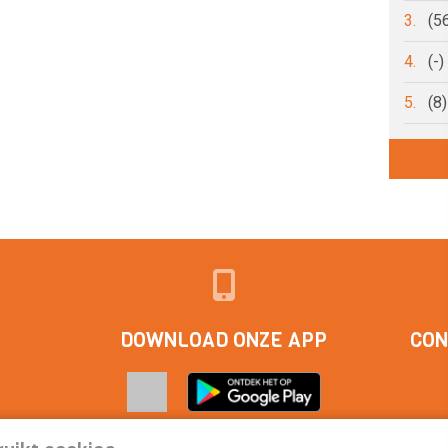
3.
(5
4.
(-
5.
(8
DOWNLOAD ONZE APP
CON