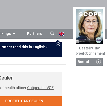
nkings
Partners
Rather read this in English?
Bestel nu uw
proefabonnement
Bestel
Ceulen
ef health officer
Coöperatie VGZ
PROFIEL CAS CEULEN