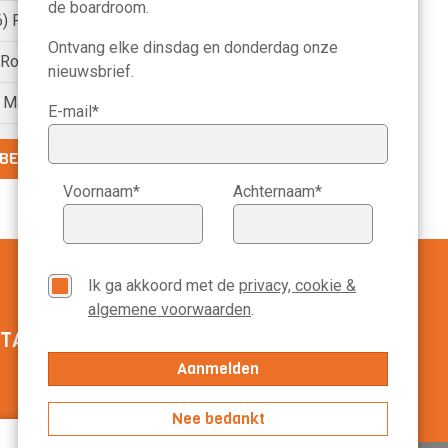
de boardroom.
6) Petri Hofsté
Ontvang elke dinsdag en donderdag onze
) Roelien Ritsema van Eck
nieuwsbrief.
) Marike Bonhof
E-mail*
BEKIJK DE VOLLEDIGE LIJST
Voornaam*
Achternaam*
Ik ga akkoord met de
privacy, cookie &
algemene voorwaarden
.
TACT MANAGEMENT SCOPE
020-3113799
Nee bedankt