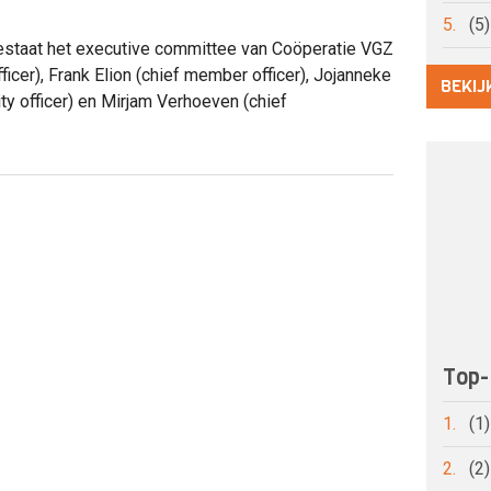
5.
(5
staat het executive committee van Coöperatie VGZ
fficer), Frank Elion (chief member officer), Jojanneke
BEKIJ
ty officer) en Mirjam Verhoeven (chief
Top-
1.
(1
2.
(2