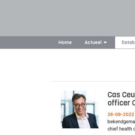
Home
Actueel
Datab
Cas Ceu
officer
26-08-2022
bekendgemaak
chief health o