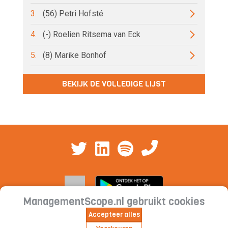
3.
(56) Petri Hofsté
4.
(-) Roelien Ritsema van Eck
5.
(8) Marike Bonhof
BEKIJK DE VOLLEDIGE LIJST
ManagementScope.nl gebruikt cookies
Accepteer alles
Contact
|
Cookieverklaring | Privacyverklaring |