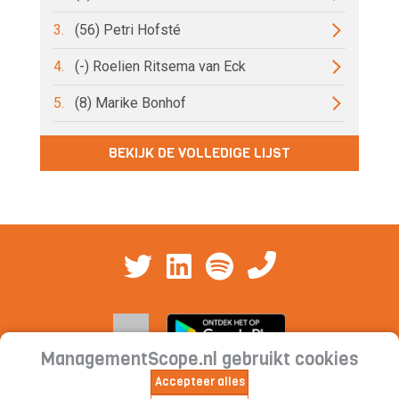
3.
(56) Petri Hofsté
4.
(-) Roelien Ritsema van Eck
5.
(8) Marike Bonhof
BEKIJK DE VOLLEDIGE LIJST
ManagementScope.nl gebruikt cookies
Accepteer alles