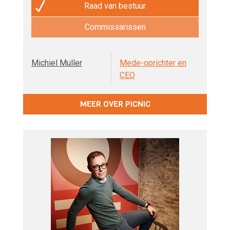
Raad van bestuur
Commissarissen
Michiel Muller
Mede-oprichter en
CEO
MEER OVER PICNIC