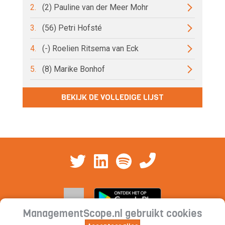
2.
(2) Pauline van der Meer Mohr
3.
(56) Petri Hofsté
4.
(-) Roelien Ritsema van Eck
5.
(8) Marike Bonhof
BEKIJK DE VOLLEDIGE LIJST
ManagementScope.nl gebruikt cookies