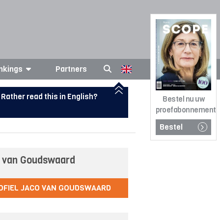
nkings
Partners
Rather read this in English?
Bestel nu uw
proefabonnement
Bestel
 van Goudswaard
OFIEL JACO VAN GOUDSWAARD