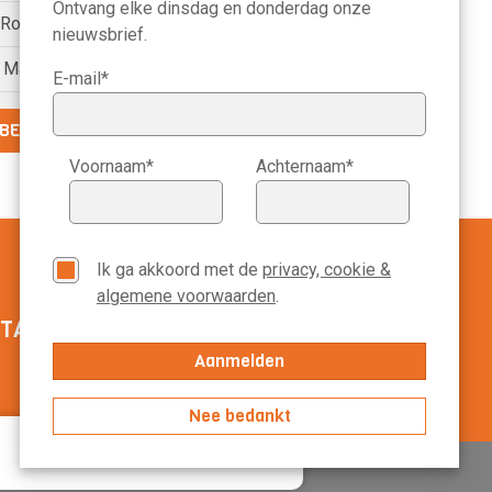
Ontvang elke dinsdag en donderdag onze
) Roelien Ritsema van Eck
nieuwsbrief.
) Marike Bonhof
E-mail*
BEKIJK DE VOLLEDIGE LIJST
Voornaam*
Achternaam*
Ik ga akkoord met de
privacy, cookie &
algemene voorwaarden
.
TACT MANAGEMENT SCOPE
020-3113799
Nee bedankt
Accepteer alles
Voorkeuren
arden