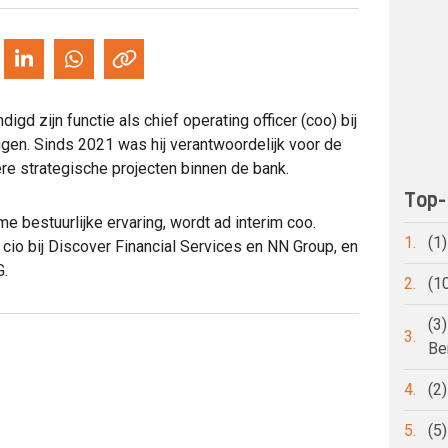
d zijn functie als chief operating officer (coo) bij
ggen. Sinds 2021 was hij verantwoordelijk voor de
ere strategische projecten binnen de bank.
Top-
me bestuurlijke ervaring, wordt ad interim coo.
1.
(1
cio bij Discover Financial Services en NN Group, en
G.
2.
(1
(3
3.
Be
4.
(2
5.
(5