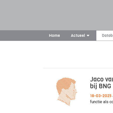
Home
Actueel
Datab
Jaco va
bij BNG
18-03-2025
functie als c