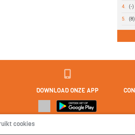
4.
(-
5.
(8
DOWNLOAD ONZE APP
CON
uikt cookies
act
|
Cookieverklaring | Privacyverklaring | Abonnementsvoorwa