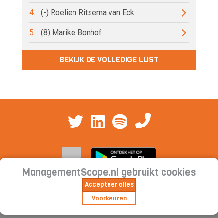
4.
(-) Roelien Ritsema van Eck
5.
(8) Marike Bonhof
BEKIJK DE VOLLEDIGE LIJST
ManagementScope.nl gebruikt cookies
Accepteer alles
Contact
|
Cookieverklaring | Privacyverklaring |
Voorkeuren
Abonnementsvoorwaarden