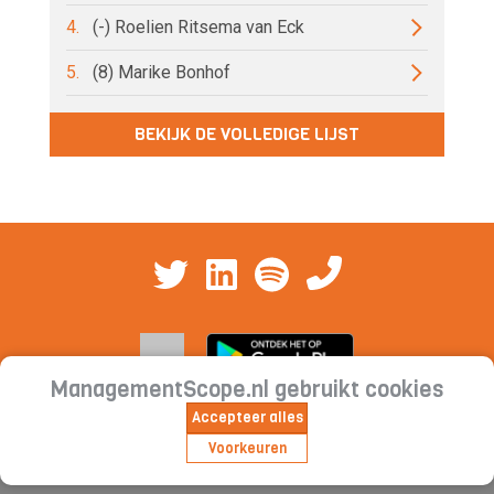
4.
(-) Roelien Ritsema van Eck
5.
(8) Marike Bonhof
BEKIJK DE VOLLEDIGE LIJST
ManagementScope.nl gebruikt cookies
Accepteer alles
Contact
|
Cookieverklaring | Privacyverklaring |
Voorkeuren
Abonnementsvoorwaarden