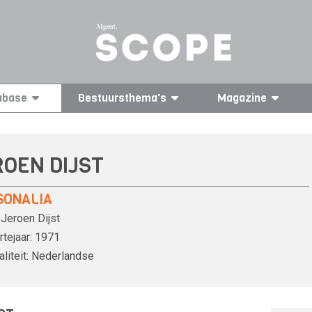
abase
Bestuursthema's
Magazine
ROEN DIJST
SONALIA
Jeroen Dijst
tejaar:
1971
liteit:
Nederlandse