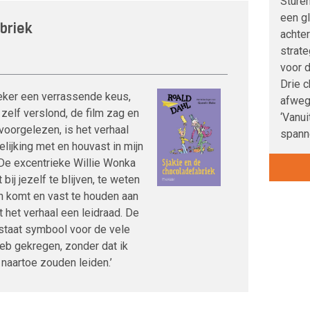
Sture
een g
briek
achte
strate
voor d
Drie c
eker een verrassende keus,
afweg
 zelf verslond, de film zag en
‘Vanui
voorgelezen, is het verhaal
spann
elijking met en houvast in mijn
. De excentrieke Willie Wonka
 bij jezelf te blijven, te weten
n komt en vast te houden aan
 het verhaal een leidraad. De
 staat symbool voor de vele
heb gekregen, zonder dat ik
naartoe zouden leiden.’