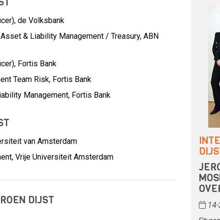
ST
icer),
de Volksbank
Asset & Liability Management / Treasury,
ABN
icer),
Fortis Bank
ent Team Risk,
Fortis Bank
iability Management,
Fortis Bank
ST
INT
ersiteit van Amsterdam
DIJS
nt, Vrije Universiteit Amsterdam
JER
MOS
OVE
EROEN DIJST
14-