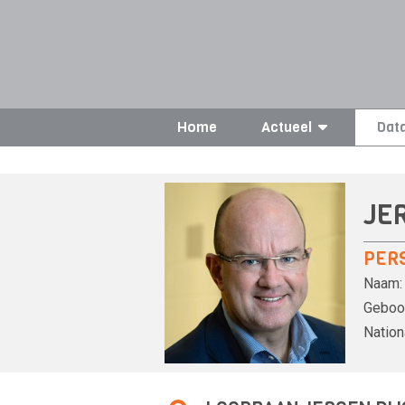
Home
Actueel
Dat
JE
PER
Naam:
Geboor
Nationa