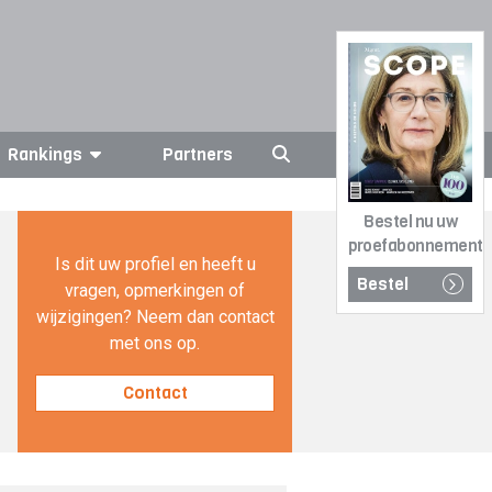
Rankings
Partners
Bestel nu uw
proefabonnement
Is dit uw profiel en heeft u
Bestel
vragen, opmerkingen of
wijzigingen? Neem dan contact
met ons op.
Contact