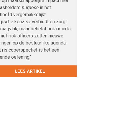
n op maatschappelijke impact met
lasheldere
purpose
in het
rhoofd vergemakkelijkt
gische keuzes, verbindt én zorgt
raagvlak, maar behelst ook risico’s.
hief risk officers zetten nieuwe
ingen op de bestuurlijke agenda.
t risicoperspectief is het een
ende oefening.’
LEES ARTIKEL