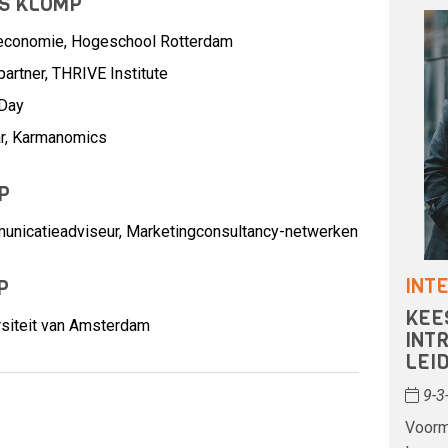
ES KLOMP
seconomie, Hogeschool Rotterdam
artner, THRIVE Institute
 Day
ar, Karmanomics
P
unicatieadviseur,
Marketingconsultancy-netwerken
INT
P
KEE
ersiteit van Amsterdam
INT
LEID
9-3
Voorm