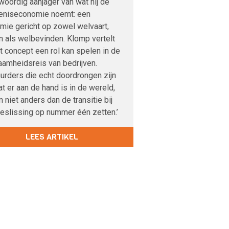
oordig aanjager van wat hij de
eniseconomie noemt: een
mie gericht op zowel welvaart,
n als welbevinden. Klomp vertelt
t concept een rol kan spelen in de
aamheidsreis van bedrijven.
urders die echt doordrongen zijn
t er aan de hand is in de wereld,
 niet anders dan de transitie bij
beslissing op nummer één zetten.’
LEES ARTIKEL