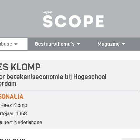
abase
Bestuursthema's
Magazine
ES KLOMP
or betekeniseconomie bij Hogeschool
erdam
SONALIA
Kees Klomp
tejaar:
1968
liteit:
Nederlandse