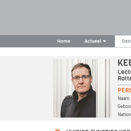
Home
Actueel
Dat
KE
Lect
Rott
PER
Naam:
Geboor
Nationa