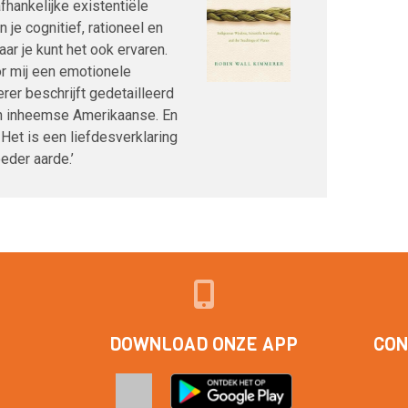
hankelijke existentiële
 je cognitief, rationeel en
r je kunt het ook ervaren.
r mij een emotionele
rer beschrijft gedetailleerd
een inheemse Amerikaanse. En
. Het is een liefdesverklaring
der aarde.’
DOWNLOAD ONZE APP
CON