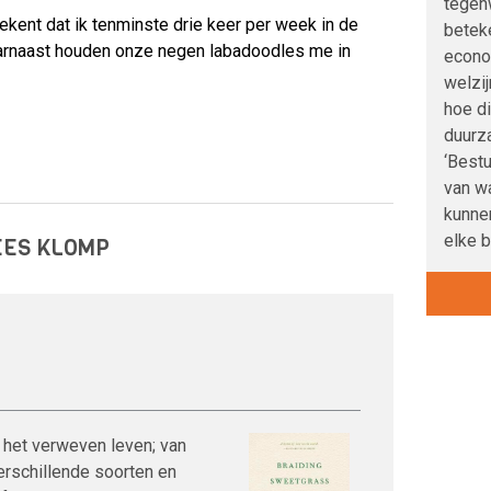
tegenw
tekent dat ik tenminste drie keer per week in de
betek
aarnaast houden onze negen labadoodles me in
econo
welzij
hoe di
duurz
‘Bestu
van wa
kunnen
elke 
EES KLOMP
 het verweven leven; van
rschillende soorten en