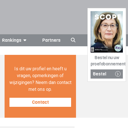
Rankings
Partners
Bestel nu uw
proefabonnement
Is dit uw profiel en heeft u
Bestel
vragen, opmerkingen of
wijzigingen? Neem dan contact
met ons op.
Contact