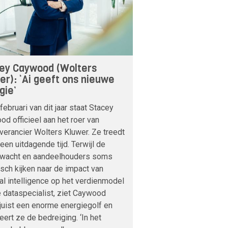
ey Caywood (Wolters
er): ‘Ai geeft ons nieuwe
gie’
februari van dit jaar staat Stacey
d officieel aan het roer van
verancier Wolters Kluwer. Ze treedt
 een uitdagende tijd. Terwijl de
nwacht en aandeelhouders soms
sch kijken naar de impact van
cial intelligence op het verdienmodel
 dataspecialist, ziet Caywood
 juist een enorme energiegolf en
veert ze de bedreiging. ‘In het