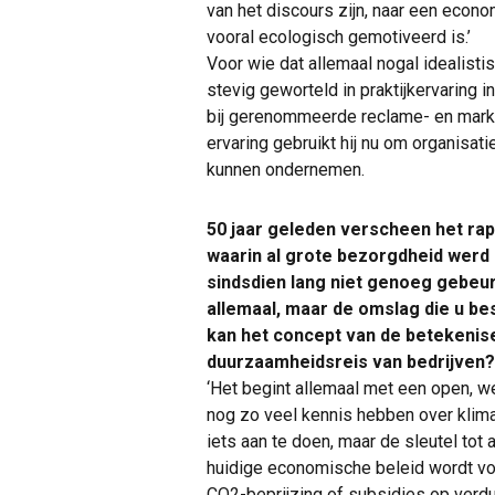
van het discours zijn, naar een econo
vooral ecologisch gemotiveerd is.’
Voor wie dat allemaal nogal idealisti
stevig geworteld in praktijkervaring in
bij gerenommeerde reclame- en mar
ervaring gebruikt hij nu om organisa
kunnen ondernemen.
50 jaar geleden verscheen het ra
waarin al grote bezorgdheid werd 
sindsdien lang niet genoeg gebeu
allemaal, maar de omslag die u bes
kan het concept van de betekenis
duurzaamheidsreis van bedrijven?
‘Het begint allemaal met een open, w
nog zo veel kennis hebben over klima
iets aan te doen, maar de sleutel tot a
huidige economische beleid wordt voo
CO2-beprijzing of subsidies op verdu