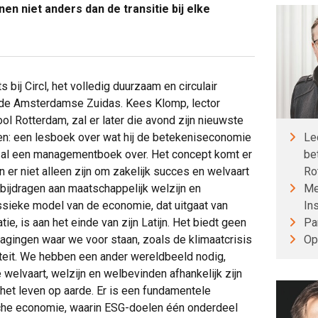
nen niet anders dan de transitie bij elke
s bij Circl, het volledig duurzaam en circulair
de Amsterdamse Zuidas. Kees Klomp, lector
 Rotterdam, zal er later die avond zijn nieuwste
Le
n: een lesboek over wat hij de betekeniseconomie
be
er al een managementboek over. Het concept komt er
Ro
 er niet alleen zijn om zakelijk succes en welvaart
Me
bijdragen aan maatschappelijk welzijn en
Ins
ssieke model van de economie, dat uitgaat van
Pa
e, is aan het einde van zijn Latijn. Het biedt geen
Op
dagingen waar we voor staan, zoals de klimaatcrisis
iteit. We hebben een ander wereldbeeld nodig,
welvaart, welzijn en welbevinden afhankelijk zijn
 het leven op aarde. Er is een fundamentele
che economie, waarin ESG-doelen één onderdeel