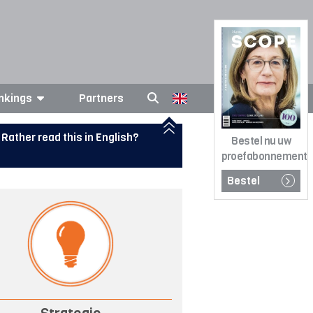
nkings
Partners
Rather read this in English?
Bestel nu uw
proefabonnement
Bestel