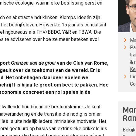
mische ecologie, waarin elke beslissing eerst en
sch en abstract vindt klinken: Klomps ideeën zijn
 het bedrijfsleven. Hij werkte 15 jaar als consultant
ketingbureaus als FHV/BBDO, Y&R en TBWA. Die
ties te adviseren over hoe ze meer betekenisvol
Ma
Pa
tr
& 
pport
Grenzen aan de groei
van de Club van Rome,
Ke
geuit over de toekomst van de wereld. Er is
Li
rd. Het onbehagen daarover voelen we
Co
chrijft is bijna te groot om beet te pakken. Hoe
economie concreet een rol spelen in de
elwillende houding in de bestuurskamer. Je kunt
Man
atverandering en de transitie die nodig is om er
Ran
lles is uiteindelijk ieders intrinsieke motivatie. Het
ral gestuurd op basis van extrinsieke prikkels als
Bekijk
urzaming, die bepaald gedrag makkelijker of juist