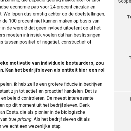
Scope 
ndse economie pas voor 24 procent circulair en
. We lopen dus ernstig achter op de doelstellingen.
T
r de 100 procent niet kunnen maken op basis van
jf in de wereld dat geen invloed uitoefent op al het
rs moeten intrinsiek voelen dat hun beslissingen
is tussen positief of negatief, constructief of
ieke motivatie van individuele bestuurders, zou
 Kan het bedrijfsleven als entiteit hier een rol
spelen; ik heb zelfs een grotere fiducie in bedrijven
taat zijn tot actief en proactief handelen. Dat is
en beleid controleren. De meest interessante
n op dit moment uit het bedrijfsleven. Denk
n Eosta, die als pionier in de biologische
 van
true pricing
. Als het bedrijfsleven dit als
 we echt een wezenlijke stap.