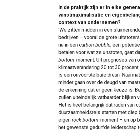
In de praktijk zijn er in elke gene
winstmaximalisatie en eigenbelang
context van ondernemen?
‘We zitten midden in een sluimerend
bedrijven – vooral de grote uitstote
nu in een
carbon bubble
, een potenti
betalen voor wat ze uitstoten, gaat d
bottom
-moment. Uit prognoses van o
klimaatverandering 20 tot 30 procent 
is een onvoorstelbare dreun. Naarmat
minder gaan over de deugd van maat
de erkenning dat er geen keuze is. Be
zullen uiteindelijk vatbaarder blijken 
Het is heel belangrijk dat raden van
duurzaamheidsreis starten met diep b
eigen
rock bottom
-moment – en op ba
het gewenste gedurfde leiderschap te