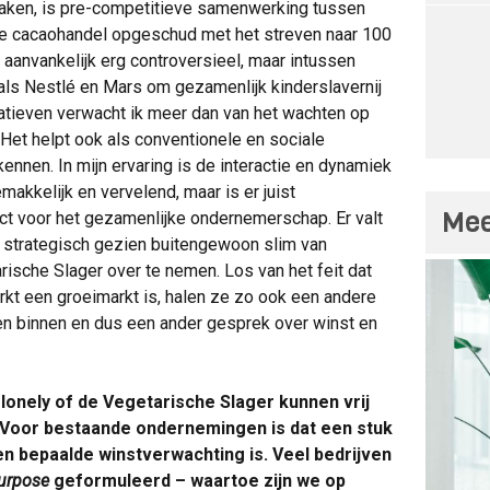
aken, is pre-competitieve samenwerking tussen
 de cacaohandel opgeschud met het streven naar 100
 aanvankelijk erg controversieel, maar intussen
ls Nestlé en Mars om gezamenlijk kinderslavernij
tiatieven verwacht ik meer dan van het wachten op
Het helpt ook als conventionele en sociale
ennen. In mijn ervaring is de interactie en dynamiek
akkelijk en vervelend, maar is er juist
Mee
t voor het gezamenlijke ondernemerschap. Er valt
et strategisch gezien buitengewoon slim van
rische Slager over te nemen. Los van het feit dat
kt een groeimarkt is, halen ze zo ook een andere
ken binnen en dus een ander gesprek over winst en
lonely of de Vegetarische Slager kunnen vrij
Voor bestaande ondernemingen is dat een stuk
een bepaalde winstverwachting is. Veel bedrijven
urpose
geformuleerd – waartoe zijn we op