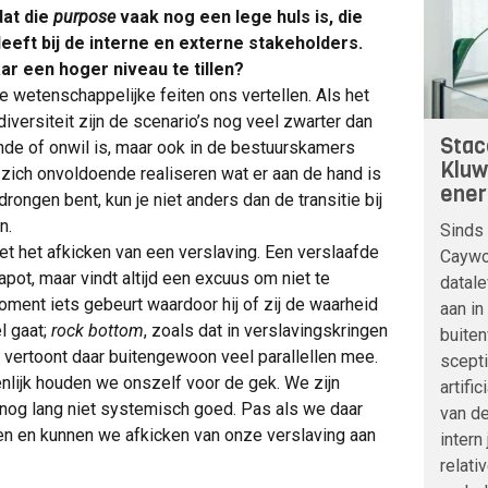
dat die
purpose
vaak nog een lege huls is, die
eeft bij de interne en externe stakeholders.
ar een hoger niveau te tillen?
de wetenschappelijke feiten ons vertellen. Als het
iversiteit zijn de scenario’s nog veel zwarter dan
Stac
unde of onwil is, maar ook in de bestuurskamers
Kluw
zich onvoldoende realiseren wat er aan de hand is
ener
drongen bent, kun je niet anders dan de transitie bij
n.
Sinds 
 met het afkicken van een verslaving. Een verslaafde
Caywoo
apot, maar vindt altijd een excuus om niet te
datale
ment iets gebeurt waardoor hij of zij de waarheid
aan in
l gaat;
rock bottom
, zoals dat in verslavingskringen
buite
, vertoont daar buitengewoon veel parallellen mee.
scepti
nlijk houden we onszelf voor de gek. We zijn
artifi
nog lang niet systemisch goed. Pas als we daar
van de
deren en kunnen we afkicken van onze verslaving aan
intern
relati