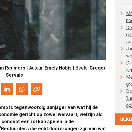
Mo
no
De
gr
so
Ja
we
Di
an Reumers
| Auteur:
Emely Nobis
| Beeld:
Gregor
la
Servais
Me
gr
Da
‘L
op
p is tegenwoordig aanjager van wat hij de
nomie gericht op zowel welvaart, welzijn als
BEKI
 concept een rol kan spelen in de
‘Bestuurders die echt doordrongen zijn van wat