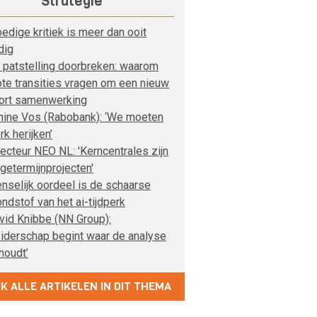
Strategie
edige kritiek is meer dan ooit
dig
 patstelling doorbreken: waarom
ote transities vragen om een nieuw
ort samenwerking
nine Vos (Rabobank): ‘We moeten
rk herijken’
recteur NEO NL: 'Kerncentrales zijn
ngetermijnprojecten'
nselijk oordeel is de schaarse
ondstof van het ai-tijdperk
vid Knibbe (NN Group):
eiderschap begint waar de analyse
houdt’
JK ALLE ARTIKELEN IN DIT THEMA