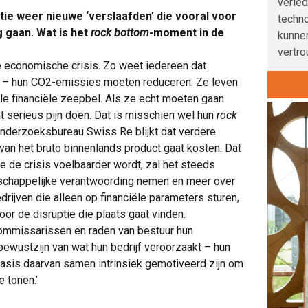
verle
ratie weer nieuwe ‘verslaafden’ die vooral voor
techno
 gaan. Wat is het
rock bottom
-moment in de
kunnen
vertro
e economische crisis. Zo weet iedereen dat
rs – hun CO2-emissies moeten reduceren. Ze leven
ële financiële zeepbel. Als ze echt moeten gaan
at serieus pijn doen. Dat is misschien wel hun
rock
nderzoeksbureau Swiss Re blijkt dat verdere
van het bruto binnenlands product gaat kosten. Dat
e de crisis voelbaarder wordt, zal het steeds
schappelijke verantwoording nemen en meer over
drijven die alleen op financiële parameters sturen,
voor de disruptie die plaats gaat vinden.
 commissarissen en raden van bestuur hun
ewustzijn van wat hun bedrijf veroorzaakt – hun
sis daarvan samen intrinsiek gemotiveerd zijn om
 tonen.’