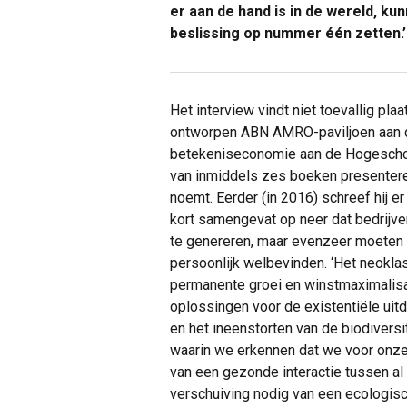
er aan de hand is in de wereld, kun
beslissing op nummer één zetten.’
Het interview vindt niet toevallig plaat
ontworpen ABN AMRO-paviljoen aan 
betekeniseconomie aan de Hogeschool
van inmiddels zes boeken presentere
noemt. Eerder (in 2016) schreef hij 
kort samengevat op neer dat bedrijven
te genereren, maar evenzeer moeten 
persoonlijk welbevinden. ‘Het neokla
permanente groei en winstmaximalisati
oplossingen voor de existentiële uit
en het ineenstorten van de biodivers
waarin we erkennen dat we voor onze 
van een gezonde interactie tussen al
verschuiving nodig van een ecologis