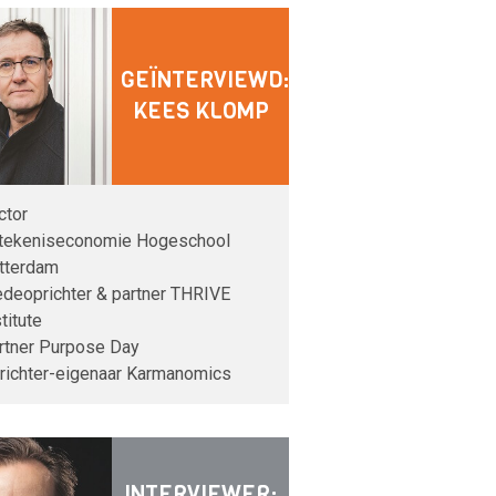
GEÏNTERVIEWD:
KEES KLOMP
ctor
tekeniseconomie Hogeschool
tterdam
deoprichter & partner THRIVE
titute
rtner Purpose Day
richter-eigenaar Karmanomics
INTERVIEWER: