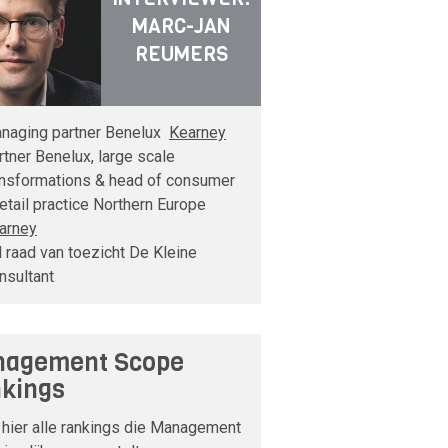
MARC-JAN
REUMERS
naging partner Benelux
Kearney
rtner Benelux, large scale
ansformations & head of consumer
retail practice Northern Europe
arney
d raad van toezicht De Kleine
nsultant
agement Scope
kings
 hier alle rankings die Management