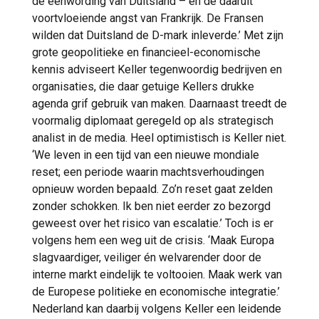
de eenwording van Duitsland – en de daaruit
voortvloeiende angst van Frankrijk. De Fransen
wilden dat Duitsland de D-mark inleverde.’ Met zijn
grote geopolitieke en financieel-economische
kennis adviseert Keller tegenwoordig bedrijven en
organisaties, die daar getuige Kellers drukke
agenda grif gebruik van maken. Daarnaast treedt de
voormalig diplomaat geregeld op als strategisch
analist in de media. Heel optimistisch is Keller niet.
‘We leven in een tijd van een nieuwe mondiale
reset; een periode waarin machtsverhoudingen
opnieuw worden bepaald. Zo’n reset gaat zelden
zonder schokken. Ik ben niet eerder zo bezorgd
geweest over het risico van escalatie.’ Toch is er
volgens hem een weg uit de crisis. ‘Maak Europa
slagvaardiger, veiliger én welvarender door de
interne markt eindelijk te voltooien. Maak werk van
de Europese politieke en economische integratie.’
Nederland kan daarbij volgens Keller een leidende