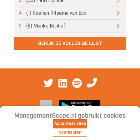
3.
(56) Petri Hofsté
4.
(-) Roelien Ritsema van Eck
5.
(8) Marike Bonhof
BEKIJK DE VOLLEDIGE LIJST
ManagementScope.nl gebruikt cookies
Accepteer alles
Contact
|
Cookieverklaring | Privacyverklaring |
Voorkeuren
Abonnementsvoorwaarden