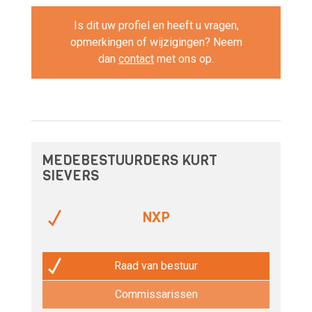
Is dit uw profiel en heeft u vragen,
opmerkingen of wijzigingen? Neem
dan
contact
met ons op.
MEDEBESTUURDERS KURT
SIEVERS
NXP
Raad van bestuur
Commissarissen