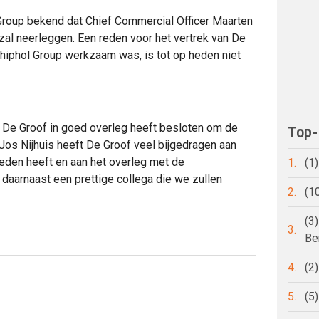
Group
bekend dat Chief Commercial Officer
Maarten
6 zal neerleggen. Een reden voor het vertrek van De
hiphol Group werkzaam was, is tot op heden niet
at De Groof in goed overleg heeft besloten om de
Top-
Jos Nijhuis
heeft De Groof veel bijgedragen aan
ieden heeft en aan het overleg met de
1.
(1
 daarnaast een prettige collega die we zullen
2.
(1
(3
3.
Be
4.
(2
5.
(5