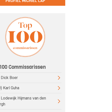
PROFIEL MICHIEL LAP
100 Commissarissen
) Dick Boer
0) Karl Guha
) Lodewijk Hijmans van den
rgh