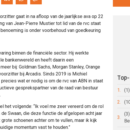
zitter gaat in na afloop van de jaarlijkse ava op 22
g van Jean-Pierre Mustier tot lid van de rvc staat
e benoeming is onder voorbehoud van goedkeuring
aring binnen de financiële sector. Hij werkte
nale bankenwereld en heeft daarin een
meer bij: Goldman Sachs, Morgan Stanley, Orange
oorzitter bij Arcadis. Sinds 2019 is Michiel
Top-
precies wat er nodig is om de rvc van ABN in staat
structieve gesprekspartner van de raad van bestuur
1.
(1
k.
2.
(1
el het volgende: “Ik voel me zeer vereerd om de rol
 de Swaan, die deze functie de afgelopen acht jaar
(3
3.
at grote schoenen achter om te vullen, maar ik kijk
Be
 huidige momentum vast te houden.”