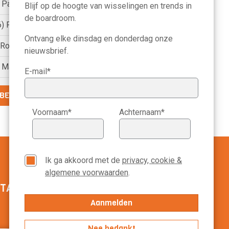
) Pauline van der Meer Mohr
Blijf op de hoogte van wisselingen en trends in
de boardroom.
6) Petri Hofsté
Ontvang elke dinsdag en donderdag onze
) Roelien Ritsema van Eck
nieuwsbrief.
) Marike Bonhof
E-mail*
BEKIJK DE VOLLEDIGE LIJST
Voornaam*
Achternaam*
Ik ga akkoord met de
privacy, cookie &
algemene voorwaarden
.
TACT MANAGEMENT SCOPE
020-3113799
Nee bedankt