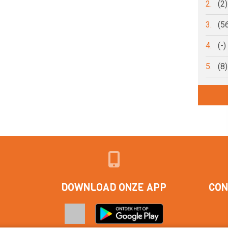
2.
(2
3.
(5
4.
(-
5.
(8
DOWNLOAD ONZE APP
CON