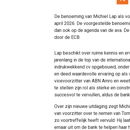
De benoeming van Michiel Lap als voor
april 2026. De voorgestelde benoemin
dan ook op de agenda van de ava. D
door de ECB.
Lap beschikt over ruime kennis en erv
jarenlang in de top van de internatio
indrukwekkend cv opgebouwd, onder 
en deed waardevolle ervaring op als v
vicevoorzitter van ABN Amro en weet 
te stellen zijn rol als sterke en con
succesvol te vervullen, aldus de ban
Over zijn nieuwe uitdaging zegt Michi
van voorzitter over te nemen van Tom
zo voortreffelijk heeft vervuld. Hij la
ernaar uit om de bank te helpen haar