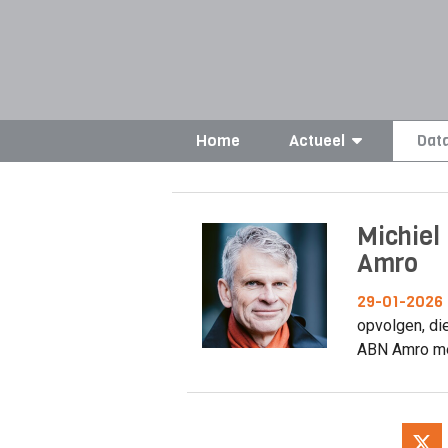
Home
Actueel
Dat
Michiel
Amro
29-01-2026
opvolgen, die
ABN Amro me