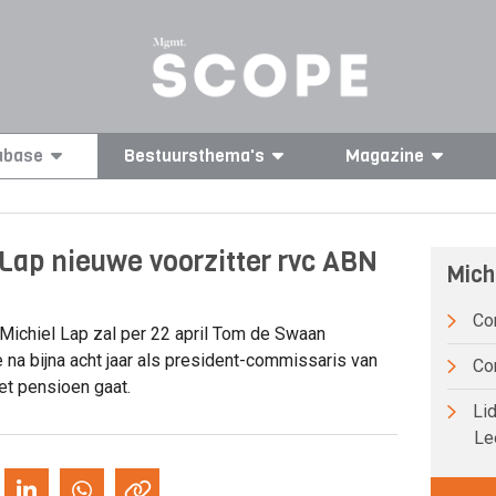
abase
Bestuursthema's
Magazine
 Lap nieuwe voorzitter rvc ABN
Mich
Com
Michiel Lap zal per 22 april Tom de Swaan
 na bijna acht jaar als president-commissaris van
Com
t pensioen gaat.
Lid
Le