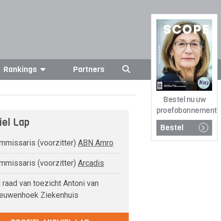
Rankings
Partners
Bestel nu uw
proefabonnement
iel Lap
Bestel
missaris (voorzitter)
ABN Amro
missaris (voorzitter)
Arcadis
 raad van toezicht Antoni van
euwenhoek Ziekenhuis