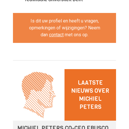
Is dit uw profiel en heeft u vragen,
opmerkingen of wijzigingen? Neem
dan
contact
met ons op.
LAATSTE
NIEUWS OVER
MICHIEL
PETERS
MICHIEL PETERS CO-CEO EBUSCO