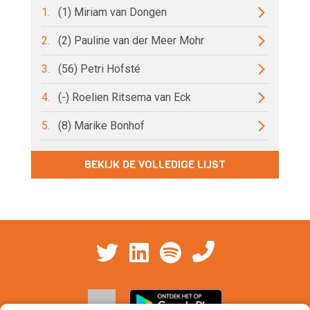
1.
(1) Miriam van Dongen
2.
(2) Pauline van der Meer Mohr
3.
(56) Petri Hofsté
4.
(-) Roelien Ritsema van Eck
5.
(8) Marike Bonhof
BEKIJK DE VOLLEDIGE LIJST