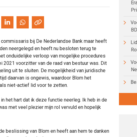
Er
Pr
Voo
BD
 commissaris bij De Nederlandse Bank maar heeft
Lid
eden neergelegd en heeft nu besloten terug te
R
s het onduidelijke verloop van mogelijke procedures
Voo
ei 2021 voorzitter van de raad van bestuur was. Dit
Ne
ling uit te sluiten. De mogelijkheid van juridische
tijd daarvan is ongewis, waardoor Blom het
Bes
ls niet-actief lid voor te zetten.
 in het hart dat ik deze functie neerleg. Ik heb in de
 was met veel plezier mijn rol vervuld en hopelijk
e beslissing van Blom en heeft aan hem te danken