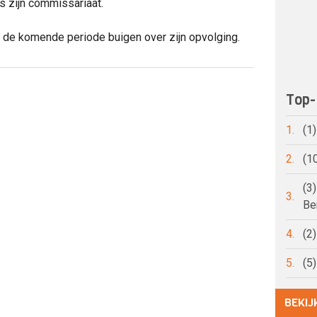
ns zijn commissariaat.
 de komende periode buigen over zijn opvolging.
Top-
1.
(1
2.
(1
(3
3.
Be
4.
(2
5.
(5
BEKIJ