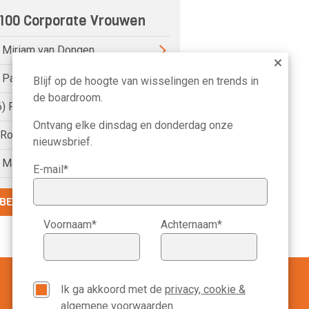
100 Corporate Vrouwen
) Miriam van Dongen
) Pauline van der Meer Mohr
Blijf op de hoogte van wisselingen en trends in
de boardroom.
6) Petri Hofsté
Ontvang elke dinsdag en donderdag onze
) Roelien Ritsema van Eck
nieuwsbrief.
) Marike Bonhof
E-mail*
BEKIJK DE VOLLEDIGE LIJST
Voornaam*
Achternaam*
Ik ga akkoord met de
privacy, cookie &
algemene voorwaarden
.