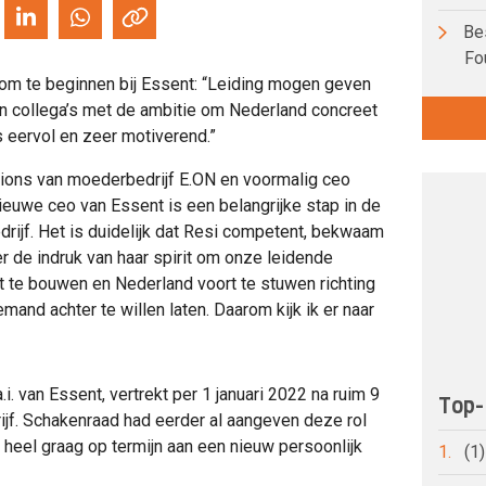
Bes
Fo
n om te beginnen bij Essent: “Leiding mogen geven
 collega’s met de ambitie om Nederland concreet
s eervol en zeer motiverend.”
ions van moederbedrijf E.ON en voormalig ceo
ieuwe ceo van Essent is een belangrijke stap in de
rijf. Het is duidelijk dat Resi competent, bekwaam
er de indruk van haar spirit om onze leidende
 te bouwen en Nederland voort te stuwen richting
nd achter te willen laten. Daarom kijk ik er naar
 van Essent, vertrekt per 1 januari 2022 na ruim 9
Top-
drijf. Schakenraad had eerder al aangeven deze rol
e heel graag op termijn aan een nieuw persoonlijk
1.
(1