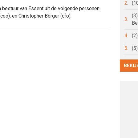
2.
(1
n bestuur van Essent uit de volgende personen:
(3
oo), en Christopher Börger (cfo).
3.
Be
4.
(2
5.
(5
BEKIJ