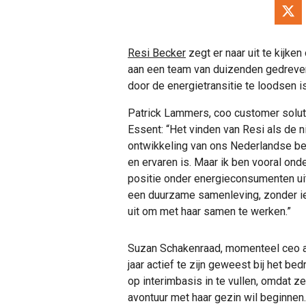
Resi Becker
zegt er naar uit te kijke
aan een team van duizenden gedreven
door de energietransitie te loodsen i
Patrick Lammers, coo customer solut
Essent: “Het vinden van Resi als de n
ontwikkeling van ons Nederlandse bed
en ervaren is. Maar ik ben vooral ond
positie onder energieconsumenten uit
een duurzame samenleving, zonder iema
uit om met haar samen te werken.”
Suzan Schakenraad, momenteel ceo a.i.
jaar actief te zijn geweest bij het be
op interimbasis in te vullen, omdat z
avontuur met haar gezin wil beginnen.