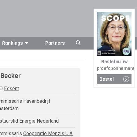
Rankings
Partners
Bestel nu uw
proefabonnement
 Becker
Bestel
EO
Essent
missaris Havenbedrijf
sterdam
tuurslid Energie Nederland
mmissaris
Coöperatie Menzis U.A.