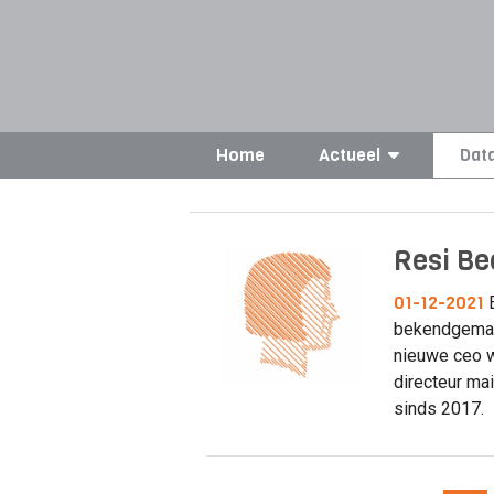
Home
Actueel
Dat
Resi Be
01-12-2021
E
bekendgemaak
nieuwe ceo w
directeur mai
sinds 2017.