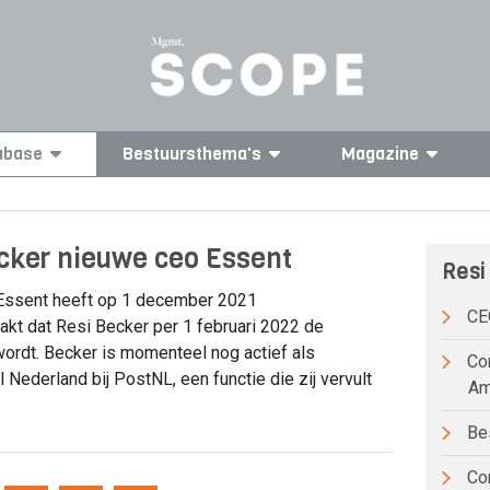
abase
Bestuursthema's
Magazine
cker nieuwe ceo Essent
Resi
ssent heeft op 1 december 2021
C
t dat Resi Becker per 1 februari 2022 de
ordt. Becker is momenteel nog actief als
Com
l Nederland bij PostNL, een functie die zij vervult
Am
Bes
Co