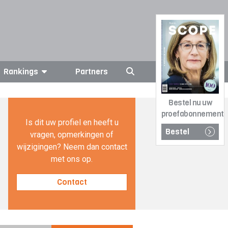
Rankings
Partners
Bestel nu uw
proefabonnement
Is dit uw profiel en heeft u
Bestel
vragen, opmerkingen of
wijzigingen? Neem dan contact
met ons op.
Contact