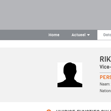
Home
Actueel
Dat
RIK
Vice-
PER
Naam:
Nationa