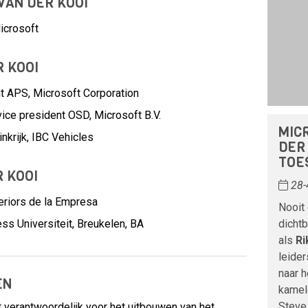
 VAN DER KOOI
icrosoft
R KOOI
nt APS,
Microsoft Corporation
vice president OSD,
Microsoft B.V.
MIC
nkrijk,
IBC Vehicles
DER
TOE
R KOOI
28-
eriors de la Empresa
Nooit
ss Universiteit, Breukelen, BA
dichtb
als
Ri
leider
naar h
EN
kamel
Steve 
ft verantwoordelijk voor het uitbouwen van het