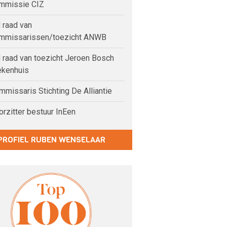
mmissie CIZ
 raad van
mmissarissen/toezicht ANWB
 raad van toezicht Jeroen Bosch
ekenhuis
missaris Stichting De Alliantie
rzitter bestuur InEen
PROFIEL RUBEN WENSELAAR