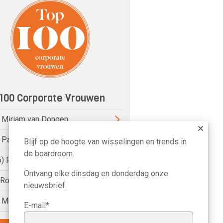
100 Corporate Vrouwen
) Miriam van Dongen
) Pauline van der Meer Mohr
Blijf op de hoogte van wisselingen en trends in
de boardroom.
6) Petri Hofsté
Ontvang elke dinsdag en donderdag onze
) Roelien Ritsema van Eck
nieuwsbrief.
) Marike Bonhof
E-mail*