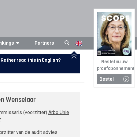
nkings
Partners
Rather read this in English?
Bestel nu uw
proefabonnement
Bestel
n Wenselaar
missaris (voorzitter)
Arbo Unie
.
rzitter van de audit advies