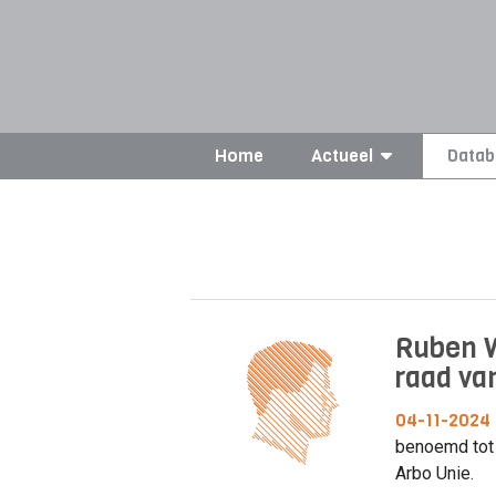
Home
Actueel
Datab
Ruben W
raad va
04-11-2024
benoemd tot 
Arbo Unie.