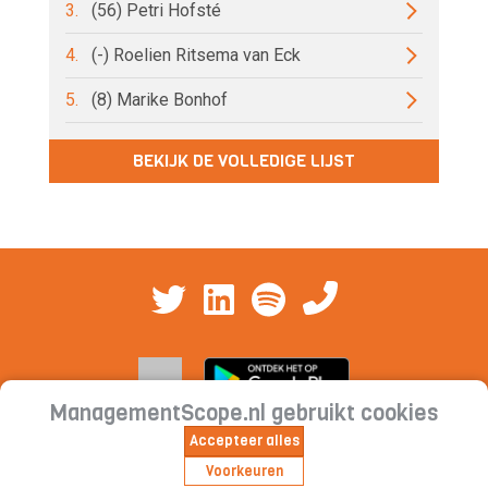
3.
(56) Petri Hofsté
4.
(-) Roelien Ritsema van Eck
5.
(8) Marike Bonhof
BEKIJK DE VOLLEDIGE LIJST
ManagementScope.nl gebruikt cookies
Accepteer alles
Contact
|
Cookieverklaring | Privacyverklaring |
Voorkeuren