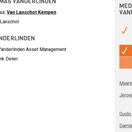
OMAS VANDERLINDEN
MED
VAN
uur,
Van Lanschot Kempen
 Lanschot
NDERLINDEN
Vanderlinden Asset Management
nk Delen
Maart
Jeroe
Guido
Damla