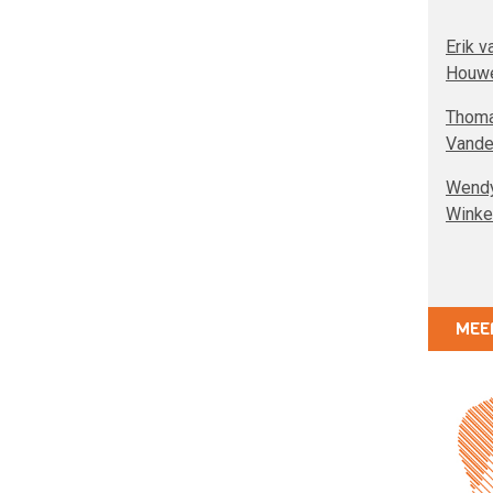
Erik v
Houwe
Thom
Vande
Wend
Winke
MEE