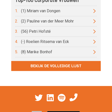
Top-100 Corporate Vrouwen
1.
(1) Miriam van Dongen
2.
(2) Pauline van der Meer Mohr
3.
(56) Petri Hofsté
4.
(-) Roelien Ritsema van Eck
5.
(8) Marike Bonhof
BEKIJK DE VOLLEDIGE LIJST