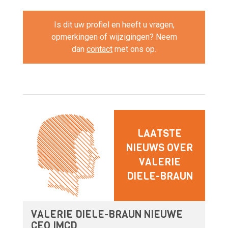
Is dit uw profiel en heeft u vragen,
opmerkingen of wijzigingen? Neem
dan
contact
met ons op.
LAATSTE
NIEUWS OVER
VALERIE
DIELE-BRAUN
VALERIE DIELE-BRAUN NIEUWE
CEO IMCD