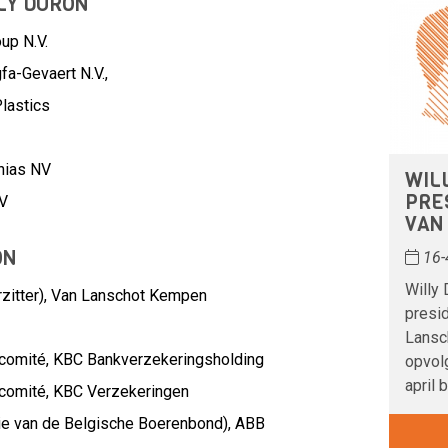
LY DURON
up N.V.
fa-Gevaert N.V.,
lastics
thias NV
WIL
PRE
BV
VAN
ON
16-
Willy 
itter),
Van Lanschot Kempen
presi
Lansc
ecomité,
KBC Bankverzekeringsholding
opvolg
april 
ecomité,
KBC Verzekeringen
ie van de Belgische Boerenbond),
ABB