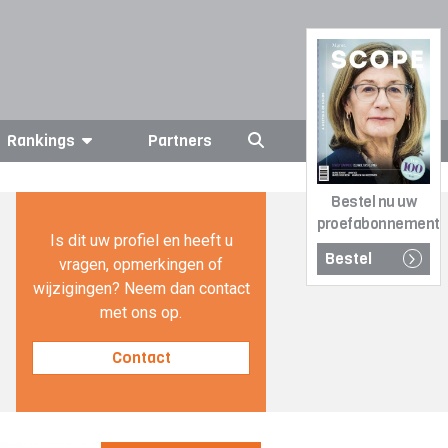
Rankings
Partners
Bestel nu uw
proefabonnement
Is dit uw profiel en heeft u
Bestel
vragen, opmerkingen of
wijzigingen? Neem dan contact
met ons op.
Contact