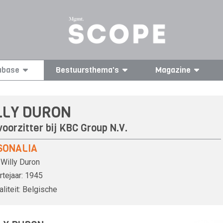
abase
Bestuursthema's
Magazine
LLY DURON
oorzitter bij KBC Group N.V.
SONALIA
Willy Duron
tejaar:
1945
liteit:
Belgische