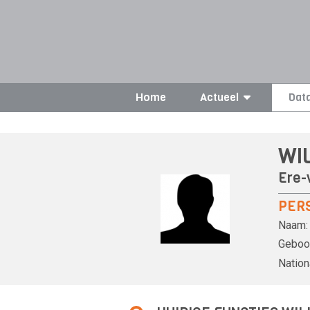
Home
Actueel
Dat
WI
Ere-v
PER
Naam:
Geboor
Nationa