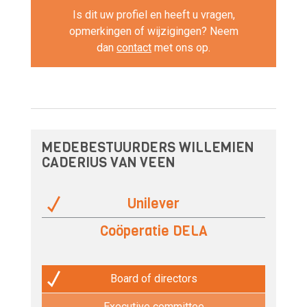
Is dit uw profiel en heeft u vragen,
opmerkingen of wijzigingen? Neem
dan
contact
met ons op.
MEDEBESTUURDERS WILLEMIEN
CADERIUS VAN VEEN
Unilever
Coöperatie DELA
Board of directors
Executive committee