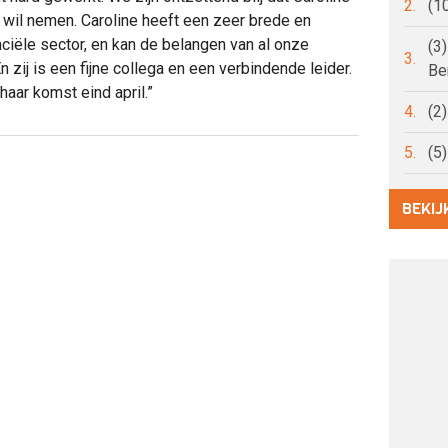
2.
(1
ch wil nemen. Caroline heeft een zeer brede en
nciële sector, en kan de belangen van al onze
(3
3.
ij is een fijne collega en een verbindende leider.
Be
aar komst eind april.”
4.
(2
5.
(5
BEKIJ