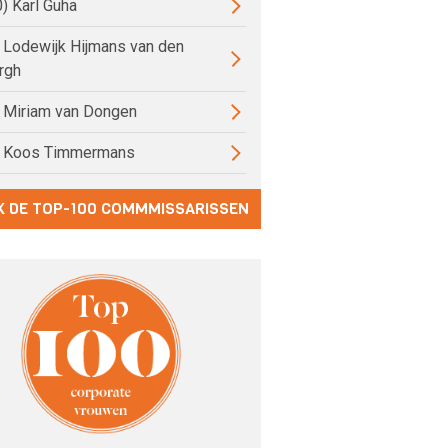
0) Karl Guha
) Lodewijk Hijmans van den
rgh
) Miriam van Dongen
) Koos Timmermans
K DE TOP-100 COMMMISSARISSEN