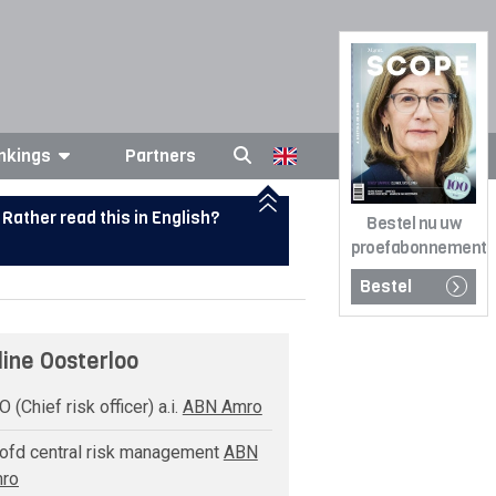
nkings
Partners
Rather read this in English?
Bestel nu uw
proefabonnement
Bestel
line Oosterloo
 (Chief risk officer) a.i.
ABN Amro
fd central risk management
ABN
ro