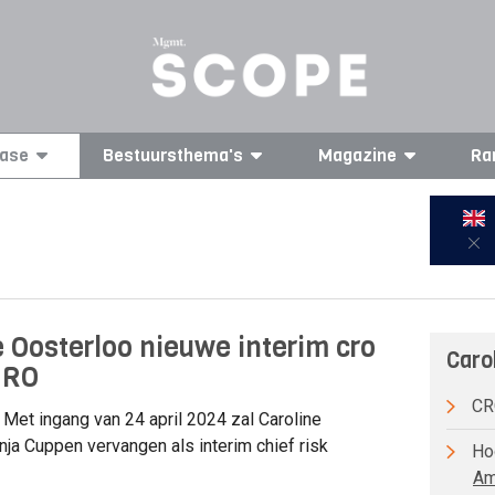
ase
Bestuursthema's
Magazine
Ra
e Oosterloo nieuwe interim cro
Caro
MRO
CRO
Met ingang van 24 april 2024 zal Caroline
nja Cuppen vervangen als interim chief risk
Hoo
Am