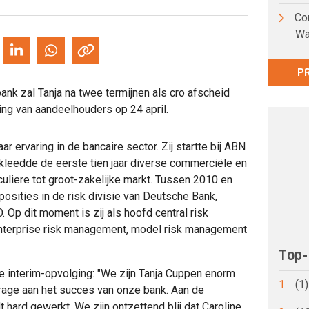
Co
Wa
P
nk zal Tanja na twee termijnen als cro afscheid
ng van aandeelhouders op 24 april.
ar ervaring in de bancaire sector. Zij startte bij ABN
leedde de eerste tien jaar diverse commerciële en
culiere tot groot-zakelijke markt. Tussen 2010 en
osities in de risk divisie van Deutsche Bank,
 Op dit moment is zij als hoofd central risk
nterprise risk management, model risk management
Top-
interim-opvolging: "We zijn Tanja Cuppen enorm
1.
(1
drage aan het succes van onze bank. Aan de
hard gewerkt. We zijn ontzettend blij dat Caroline