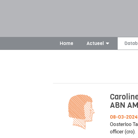
Home
Actueel
Datab
Carolin
ABN A
08-03-2024
Oosterloo Ta
officer (cro).