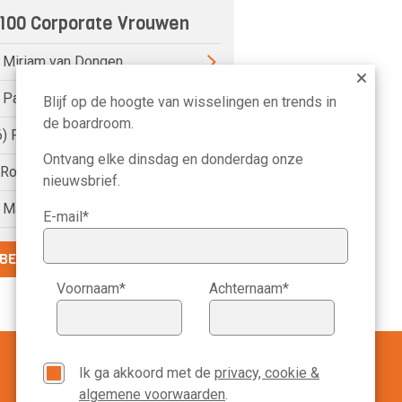
100 Corporate Vrouwen
) Miriam van Dongen
) Pauline van der Meer Mohr
Blijf op de hoogte van wisselingen en trends in
de boardroom.
6) Petri Hofsté
Ontvang elke dinsdag en donderdag onze
) Roelien Ritsema van Eck
nieuwsbrief.
) Marike Bonhof
E-mail*
BEKIJK DE VOLLEDIGE LIJST
Voornaam*
Achternaam*
Ik ga akkoord met de
privacy, cookie &
algemene voorwaarden
.