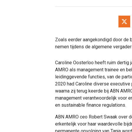
Zoals eerder aangekondigd door de ba
nemen tijdens de algemene vergaderi
Caroline Oosterloo heeft ruim dertig ja
AMRO als management trainee en bek
leidinggevende functies, van de parti
2020 had Caroline diverse executive p
waarna zij terug keerde bij ABN AMRO.
management verantwoordelijk voor e
en sustainable finance regulations.
ABN AMRO ceo Robert Swaak over de 
erkentelijk voor haar waardevolle bij
permanente opvolging van Tanja wordt 