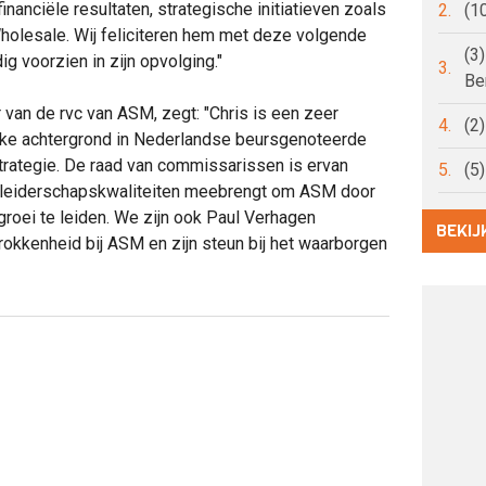
anciële resultaten, strategische initiatieven zoals
2.
(1
Wholesale. Wij feliciteren hem met deze volgende
(3
dig voorzien in zijn opvolging."
3.
Be
 van de rvc van ASM, zegt: "Chris is een zeer
4.
(2
erke achtergrond in Nederlandse beursgenoteerde
trategie. De raad van commissarissen is ervan
5.
(5
 en leiderschapskwaliteiten meebrengt om ASM door
roei te leiden. We zijn ook Paul Verhagen
BEKIJ
trokkenheid bij ASM en zijn steun bij het waarborgen