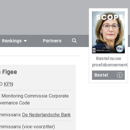
Rankings
Partners
Bestel nu uw
proefabonnement
s Figee
Bestel
FO
KPN
 Monitoring Commissie Corporate
vernance Code
mmissaris
De Nederlandsche Bank
missaris (vice-voorzitter)