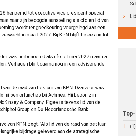
Sc
26 benoemd tot executive vice president special
Lid
maat naar zijn beoogde aanstelling als cfo en lid van
noeming wordt ter goedkeuring voorgelegd aan een
erwacht in maart 2027. Bij KPN blijft Figee aan tot
erder was herbenoemd als cfo tot mei 2027 maar na
den. Verhagen blijft daarna nog in een adviserende
lid van de raad van bestuur van KPN. Daarvoor was
de hij seniorfuncties bij Achmea. Hij begon zijn
 McKinsey & Company. Figee is tevens lid van de
Schiphol Group en De Nederlandsche Bank.
Top-
rvc van KPN, zegt: "Als lid van de raad van bestuur
1.
(1
langrijke bijdrage geleverd aan de strategische