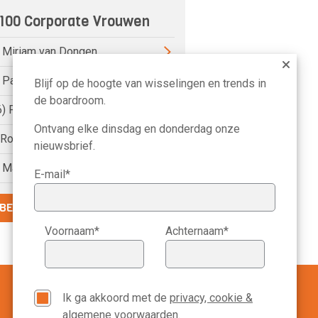
100 Corporate Vrouwen
) Miriam van Dongen
) Pauline van der Meer Mohr
Blijf op de hoogte van wisselingen en trends in
de boardroom.
6) Petri Hofsté
Ontvang elke dinsdag en donderdag onze
) Roelien Ritsema van Eck
nieuwsbrief.
) Marike Bonhof
E-mail*
BEKIJK DE VOLLEDIGE LIJST
Voornaam*
Achternaam*
Ik ga akkoord met de
privacy, cookie &
algemene voorwaarden
.