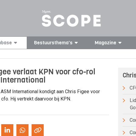
abase
Bestuursthema's
Magazine
gee verlaat KPN voor cfo-rol
Chri
 International
C
ASM International kondigt aan Chris Figee voor
 cfo. Hij vertrekt daarvoor bij KPN.
Lid
Go
Co
Com