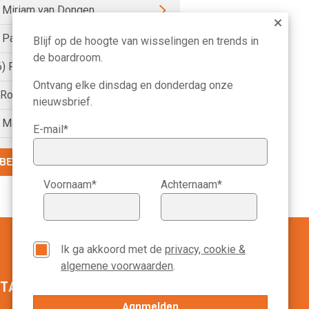
) Miriam van Dongen
) Pauline van der Meer Mohr
Blijf op de hoogte van wisselingen en trends in
de boardroom.
6) Petri Hofsté
Ontvang elke dinsdag en donderdag onze
) Roelien Ritsema van Eck
nieuwsbrief.
) Marike Bonhof
E-mail*
BEKIJK DE VOLLEDIGE LIJST
Voornaam*
Achternaam*
Ik ga akkoord met de
privacy, cookie &
algemene voorwaarden
.
TACT MANAGEMENT SCOPE