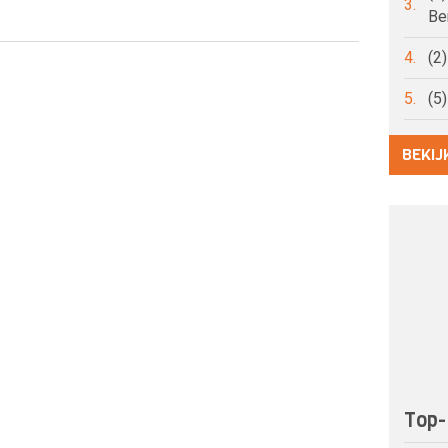
3.
Be
4.
(2
5.
(5
BEKIJ
Top-