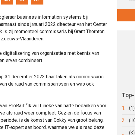
oogleraar business information systems bij
arnaast sinds januari 2022 directeur van het Center
ok is zij momenteel commissaris bij Grant Thornton
p Zeeuws-Vlaanderen.
e digitalisering van organisaties met kennis van
en ervan combineert.
e op 31 december 2023 haar taken als commissaris
id van de raad van commissarissen en was ook
Top-
an ProRail: “Ik wil Lineke van harte bedanken voor
1.
(1
n we als raad weer compleet. Gezien de focus van
 periode, is de komst van Cokky van groot belang.
2.
(1
te IT-expert aan boord, waarmee we als raad deze
(3