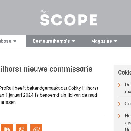
abase
Bestuursthema's
Magazine
ilhorst nieuwe commissaris
Cokk
Dec
roRail heeft bekendgemaakt dat Cokky Hilhorst
ma
an 1 januari 2024 is benoemd als lid van de raad
arissen.
Co
Hoo
sy
Uni