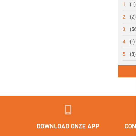
1.
(1
2.
(2
3.
(5
4.
(-
5.
(8
DOWNLOAD ONZE APP
CON