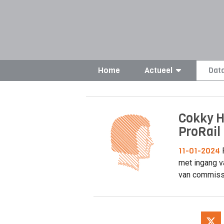
Home
Actueel
Dat
Cokky H
ProRail
11-01-2024
P
met ingang v
van commiss