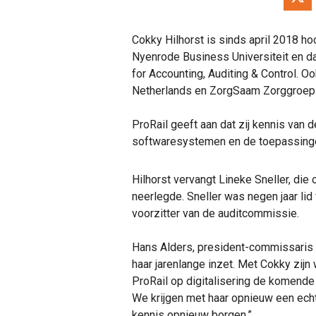
Cokky Hilhorst is sinds april 2018 h
Nyenrode Business Universiteit en da
for Accounting, Auditing & Control. O
Netherlands en ZorgSaam Zorggroe
ProRail geeft aan dat zij kennis van d
softwaresystemen en de toepassing
Hilhorst vervangt Lineke Sneller, di
neerlegde. Sneller was negen jaar l
voorzitter van de auditcommissie.
Hans Alders, president-commissaris v
haar jarenlange inzet. Met Cokky zij
ProRail op digitalisering de komende
We krijgen met haar opnieuw een ech
kennis opnieuw borgen.”