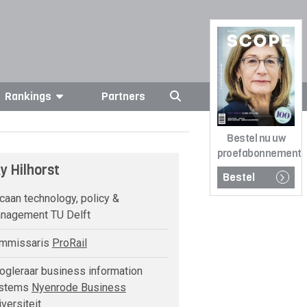
Rankings
Partners
Bestel nu uw
proefabonnement
y Hilhorst
Bestel
aan technology, policy &
nagement TU Delft
mmissaris
ProRail
gleraar business information
stems
Nyenrode Business
versiteit