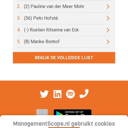
2.
(2) Pauline van der Meer Mohr
3.
(56) Petri Hofsté
4.
(-) Roelien Ritsema van Eck
5.
(8) Marike Bonhof
BEKIJK DE VOLLEDIGE LIJST
ManagementScope.nl gebruikt cookies