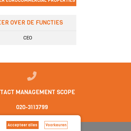
ER EUROCOMMERCIAL PROPERTIES
ER OVER DE FUNCTIES
CEO
TACT MANAGEMENT SCOPE
020-3113799
Accepteer alles
Voorkeuren
arden