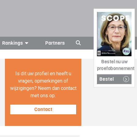
Rankings
Partners
Bestel nu uw
proefabonnement
Is dit uw profiel en heeft u
Bestel
vragen, opmerkingen of
wijzigingen? Neem dan contact
met ons op.
Contact