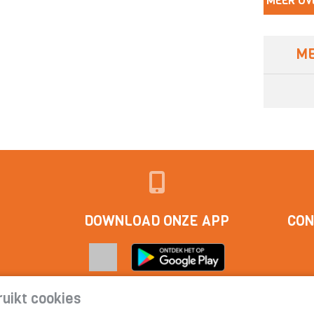
MEER OV
ME
DOWNLOAD ONZE APP
CON
uikt cookies
act
|
Cookieverklaring | Privacyverklaring | Abonnementsvoorwa