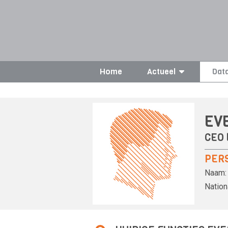
Home
Actueel
Dat
EV
CEO 
PER
Naam:
Nationa