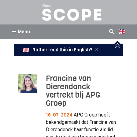
Menu
Rather read this in English?
Francine van
Dierendonck
vertrekt bij APG
Groep
16-07-2024
APG Groep heeft
bekendgemaakt dat Francine van
Dierendonck haar functie als lid
van de raad van bestuur neerlegt.