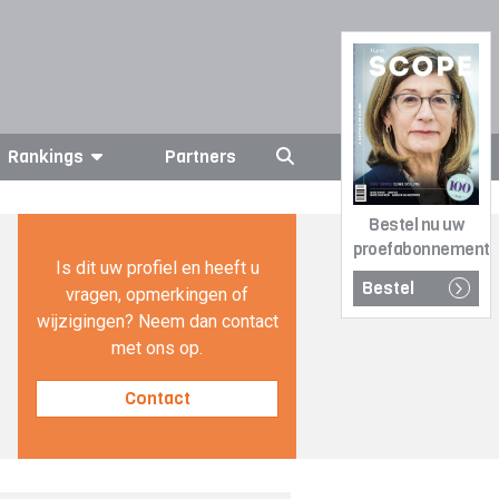
Rankings
Partners
Bestel nu uw
proefabonnement
Is dit uw profiel en heeft u
Bestel
vragen, opmerkingen of
wijzigingen? Neem dan contact
met ons op.
Contact