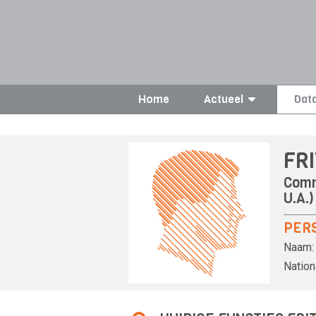
Home
Actueel
Dat
FR
Comm
U.A.)
PER
Naam:
Nationa