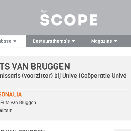
abase
Bestuursthema's
Magazine
ITS VAN BRUGGEN
issaris (voorzitter) bij Unive (Coöperatie Univé
SONALIA
Frits van Bruggen
liteit: