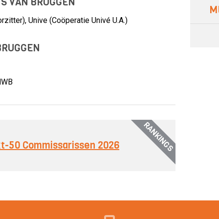
TS VAN BRUGGEN
M
itter), Unive (Coöperatie Univé U.A.)
BRUGGEN
NWB
RANKINGS
ext-50 Commissarissen 2026