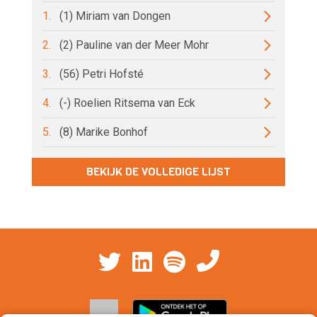
1.
(1) Miriam van Dongen
2.
(2) Pauline van der Meer Mohr
3.
(56) Petri Hofsté
4.
(-) Roelien Ritsema van Eck
5.
(8) Marike Bonhof
BEKIJK DE VOLLEDIGE LIJST