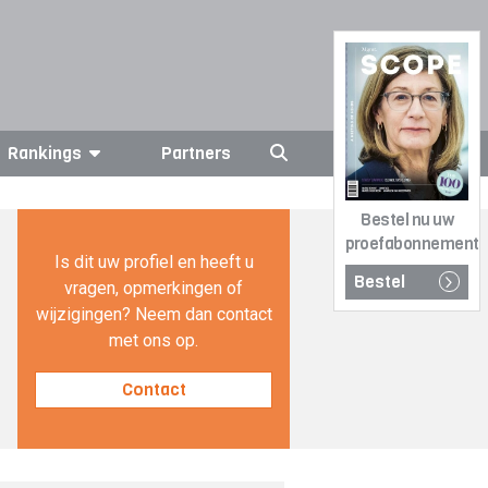
Rankings
Partners
Bestel nu uw
proefabonnement
Is dit uw profiel en heeft u
Bestel
vragen, opmerkingen of
wijzigingen? Neem dan contact
met ons op.
Contact