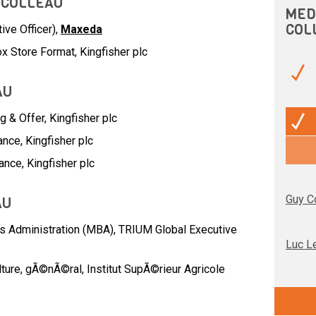
Y COLLEAU
MED
COL
ive Officer),
Maxeda
 Store Format, Kingfisher plc
AU
g & Offer,
Kingfisher plc
ance,
Kingfisher plc
ance,
Kingfisher plc
Guy C
AU
s Administration (MBA), TRIUM Global Executive
Luc L
lture, gÃ©nÃ©ral, Institut SupÃ©rieur Agricole