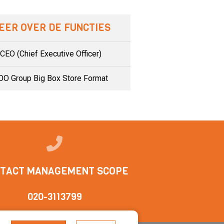
EER OVER DE FUNCTIES
CEO (Chief Executive Officer)
OO Group Big Box Store Format
TACT MANAGEMENT SCOPE
020-3113799