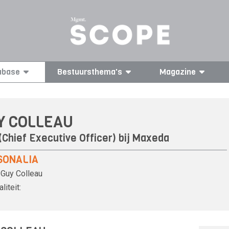
abase
Bestuursthema's
Magazine
Y COLLEAU
(Chief Executive Officer) bij
Maxeda
SONALIA
Guy Colleau
liteit: