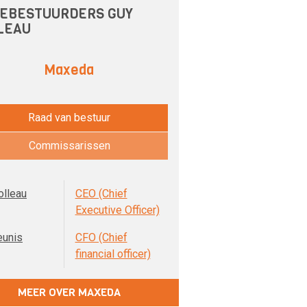
EBESTUURDERS GUY
LEAU
Maxeda
Raad van bestuur
Commissarissen
olleau
CEO (Chief
Executive Officer)
eunis
CFO (Chief
financial officer)
MEER OVER MAXEDA