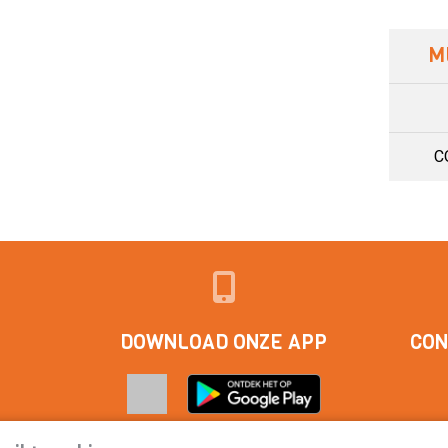
M
C
DOWNLOAD ONZE APP
CON