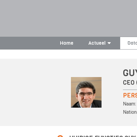
Home
Actueel
Dat
GU
CEO 
PER
Naam:
Nationa