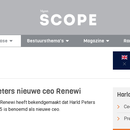
ase
Bestuursthema's
Magazine
Ra
eters nieuwe ceo Renewi
Harl
Renewi heeft bekendgemaakt dat Harld Peters
Ce
025 is benoemd als nieuwe ceo.
Pre