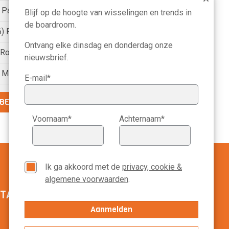
) Pauline van der Meer Mohr
Blijf op de hoogte van wisselingen en trends in
de boardroom.
6) Petri Hofsté
Ontvang elke dinsdag en donderdag onze
) Roelien Ritsema van Eck
nieuwsbrief.
) Marike Bonhof
E-mail*
BEKIJK DE VOLLEDIGE LIJST
Voornaam*
Achternaam*
Ik ga akkoord met de
privacy, cookie &
algemene voorwaarden
.
TACT MANAGEMENT SCOPE
020-3113799