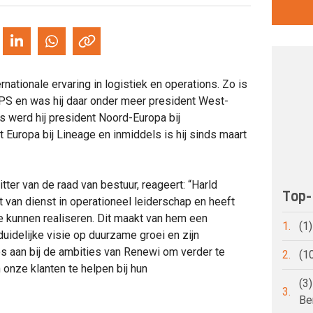
nationale ervaring in logistiek en operations. Zo is
UPS en was hij daar onder meer president West-
s werd hij president Noord-Europa bij
uropa bij Lineage en inmiddels is hij sinds maart
tter van de raad van bestuur, reageert: “Harld
Top-
 van dienst in operationeel leiderschap en heeft
 kunnen realiseren. Dit maakt van hem een
1.
(1
uidelijke visie op duurzame groei en zijn
s aan bij de ambities van Renewi om verder te
2.
(1
onze klanten te helpen bij hun
(3
3.
Be