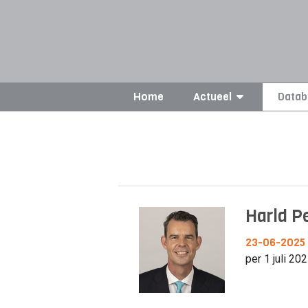
Home
Actueel
Datab
Harld P
23-06-2025
per 1 juli 2