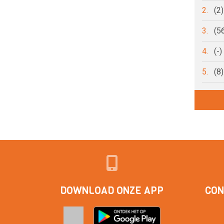
2.
(2
3.
(5
4.
(-
5.
(8
DOWNLOAD ONZE APP
CON