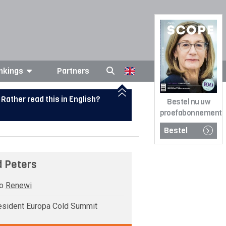
nkings
Partners
Rather read this in English?
Bestel nu uw
proefabonnement
Bestel
d Peters
o
Renewi
sident Europa Cold Summit