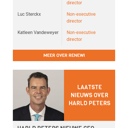
director
Luc Sterckx
Non-executive
director
Katleen Vandeweyer
Non-executive
director
MEER OVER RENEWI
LAATSTE
NIEUWS OVER
HARLD PETERS